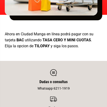
c
o
t
n
i
F
o
i
n
g
F
u
i
r
g
e
u
w
r
i
Ahora en Ciudad Manga en línea podrá pagar con su
e
t
tarjeta
BAC
utilizando
TASA CERO Y
MINI CUOTAS
.
w
h
i
B
Elija la opcion de
TILOPAY
y siga los pasos.
t
u
h
i
B
l
u
d
i
-
l
A
d
H
-
o
A
r
H
s
Dudas o consultas
o
e
r
P
Whatsapp 6211-1919
s
a
e
r
P
t
a
s
r
&