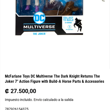
McFarlane Toys DC Multiverse The Dark Knight Returns The
Joker 7" Action Figure with Build-A Horse Parts & Accessories
₡ 27.500,00
P
R
Impuesto incluido.
Envío
calculado a la salida
E
787926154375
C